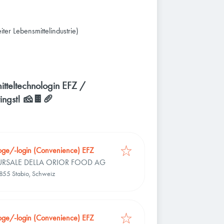
ter Lebensmittelindustrie)
mitteltechnologin EFZ /
ingst! 🧀🍫🥖
loge/-login (Convenience) EFZ
CURSALE DELLA ORIOR FOOD AG
6855 Stabio, Schweiz
loge/-login (Convenience) EFZ