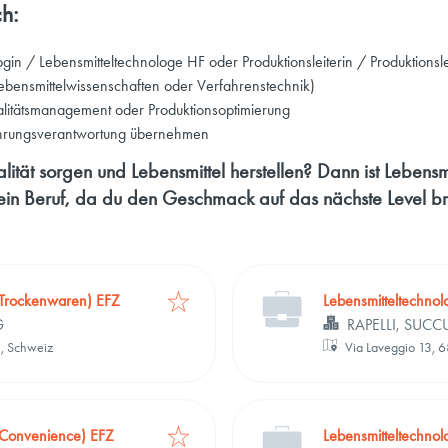
h:
gin / Lebensmitteltechnologe HF oder Produktionsleiterin / Produktionslei
Lebensmittelwissenschaften oder Verfahrenstechnik)
alitätsmanagement oder Produktionsoptimierung
ührungsverantwortung übernehmen
alität sorgen und Lebensmittel herstellen? Dann ist Lebens
in Beruf, da du den Geschmack auf das nächste Level br
 (Trockenwaren) EFZ
Lebensmitteltechno
G
RAPELLI, SUC
n, Schweiz
Via Laveggio 13, 
 (Convenience) EFZ
Lebensmitteltechno