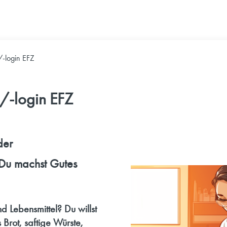
/-login EFZ
/-login EFZ
der
 Du machst Gutes
nd Lebensmittel? Du willst
 Brot, saftige Würste,