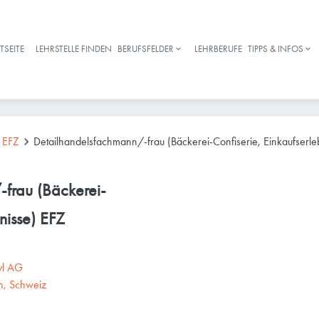
TSEITE
LEHRSTELLE FINDEN
BERUFSFELDER
LEHRBERUFE
TIPPS & INFOS
Haupt-Navigation
 EFZ
Detailhandelsfachmann/-frau (Bäckerei-Confiserie, Einkaufserle
frau (Bäckerei-
nisse) EFZ
fyl AG
n, Schweiz