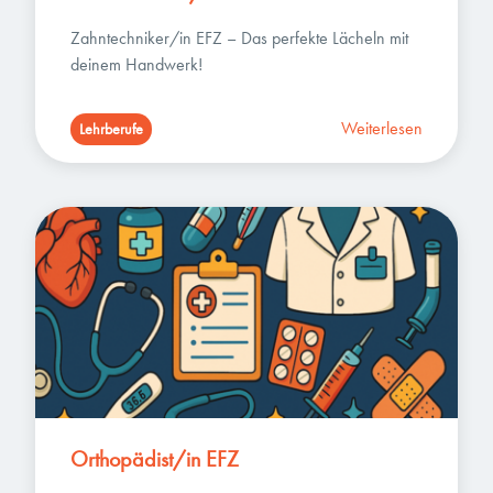
Zahntechniker/in EFZ – Das perfekte Lächeln mit 
deinem Handwerk!
Weiterlesen
Lehrberufe
Orthopädist/in EFZ