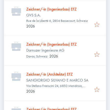
Zeichner/-in (Ingenieurbau) EFZ
GVS S.A.
Rue de la Liberté 6, 2854 Bassecourt, Schweiz
2026
Zeichner/-in (Ingenieurbau) EFZ
Darnuzer Ingenieure AG
2026
Davos, Schweiz
Zeichner/-in (Architektur) EFZ
SANGIORGIO SILVANO E MARCO SA
Via Stefano Franscini 24, 6850 Mendrisio,
Schweiz
2026
Zeichner/-in (Ingenieurbau) EFZ