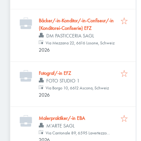
Bäcker/-in-Konditor/-in-Confiseur/-in
(Konditorei-Confiserie) EFZ
DM PASTICCERIA SAGL
Via Mezzana 22, 6616 Losone, Schweiz
2026
Fotograf/-in EFZ
FOTO STUDIO 1
Via Borgo 10, 6612 Ascona, Schweiz
2026
Malerpraktiker/-in EBA
M'ARTE SAGL
Via Cantonale 89, 6595 Lavertezzo
2026
Piano, Schweiz