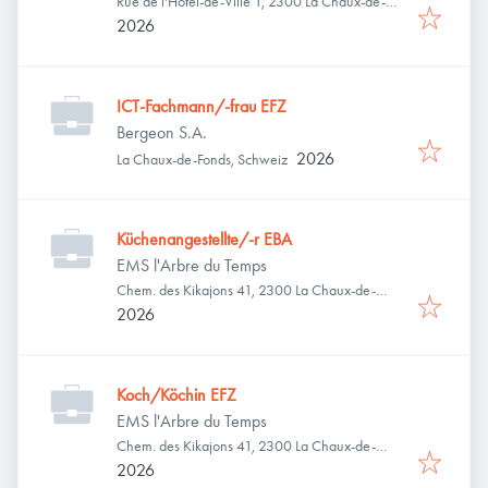
Rue de l'Hôtel-de-Ville 1, 2300 La Chaux-de-
Fonds, Schweiz
2026
ICT-Fachmann/-frau EFZ
Bergeon S.A.
2026
La Chaux-de-Fonds, Schweiz
Küchenangestellte/-r EBA
EMS l'Arbre du Temps
Chem. des Kikajons 41, 2300 La Chaux-de-
Fonds, Schweiz
2026
Koch/Köchin EFZ
EMS l'Arbre du Temps
Chem. des Kikajons 41, 2300 La Chaux-de-
Fonds, Schweiz
2026