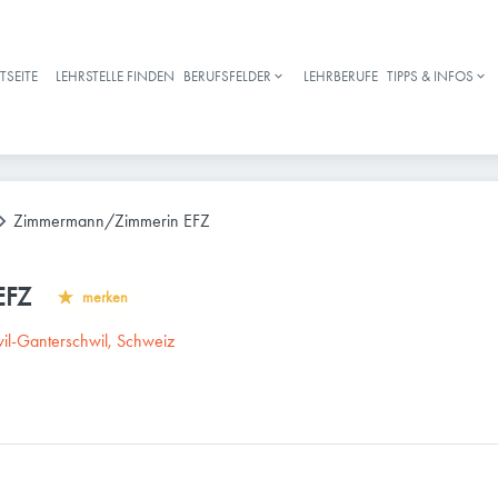
TSEITE
LEHRSTELLE FINDEN
BERUFSFELDER
LEHRBERUFE
TIPPS & INFOS
Haupt-Navigation
Zimmermann/Zimmerin EFZ
EFZ
merken
il-Ganterschwil, Schweiz