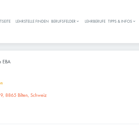
TSEITE
LEHRSTELLE FINDEN
BERUFSFELDER
LEHRBERUFE
TIPPS & INFOS
Haupt-Navigation
n EBA
en
9, 8865 Bilten, Schweiz