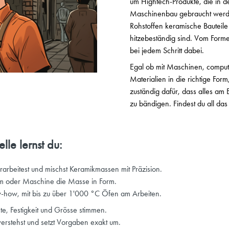
um Hightech-Produkte, die in d
Maschinenbau gebraucht werden.
Rohstoffen keramische Bauteile 
hitzebeständig sind. Vom Form
bei jedem Schritt dabei.
Egal ob mit Maschinen, comput
Materialien in die richtige For
zuständig dafür, dass alles am 
zu bändigen. Findest du all das
lle lernst du:
rarbeitest und mischst Keramikmassen mit Präzision.
m oder Maschine die Masse in Form.
w-how, mit bis zu über 1'000 °C Öfen am Arbeiten.
te, Festigkeit und Grösse stimmen.
rstehst und setzt Vorgaben exakt um.