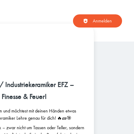
Haupt-Navigation
Anmelden
 / Industriekeramiker EFZ –
 Finesse & Feuer!
ion und möchtest mit deinen Händen etwas
ekeramiker Lehre genau für dich! 🔥🧱🎯
ik – zwar nicht um Tassen oder Teller, sondern