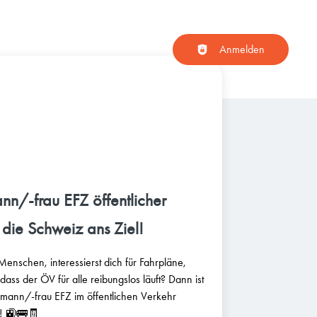
Haupt-Navigation
Anmelden
nn/-frau EFZ öffentlicher
 die Schweiz ans Ziel!
Menschen, interessierst dich für Fahrpläne,
 dass der ÖV für alle reibungslos läuft? Dann ist
hmann/-frau EFZ im öffentlichen Verkehr
t! 🚉🚌🧾