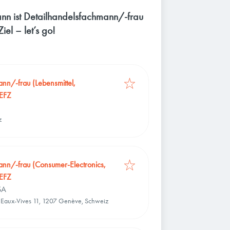
nn ist Detailhandelsfachmann/-frau
iel – let’s go!
nn/-frau (Lebensmittel,
 EFZ
z
ann/-frau (Consumer-Electronics,
 EFZ
SA
s Eaux-Vives 11, 1207 Genève, Schweiz