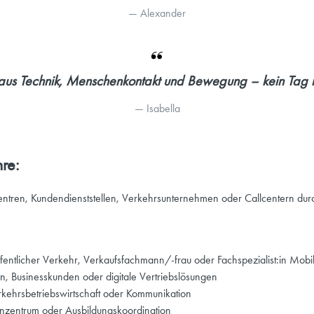
— 
Alexander
us Technik, Menschenkontakt und Bewegung – kein Tag i
— 
Isabella
re:
ntren, Kundendienststellen, Verkehrsunternehmen oder Callcentern durch
entlicher Verkehr, Verkaufsfachmann/-frau oder Fachspezialist:in Mobili
en, Businesskunden oder digitale Vertriebslösungen
erkehrsbetriebswirtschaft oder Kommunikation
denzentrum oder Ausbildungskoordination