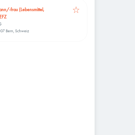
nn/-frau (Lebensmittel,
 EFZ
G
007 Bern, Schweiz