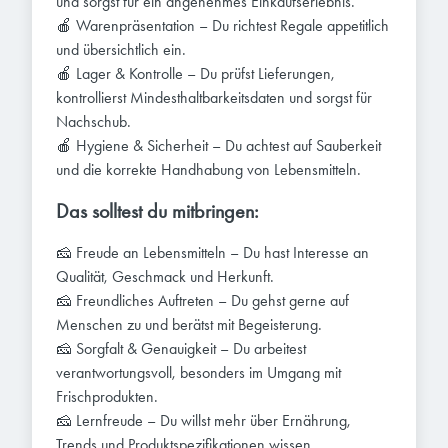
und sorgst für ein angenehmes Einkaufserlebnis.
🍎 Warenpräsentation – Du richtest Regale appetitlich
und übersichtlich ein.
🍎 Lager & Kontrolle – Du prüfst Lieferungen,
kontrollierst Mindesthaltbarkeitsdaten und sorgst für
Nachschub.
🍎 Hygiene & Sicherheit – Du achtest auf Sauberkeit
und die korrekte Handhabung von Lebensmitteln.
Das solltest du mitbringen:
🧀 Freude an Lebensmitteln – Du hast Interesse an
Qualität, Geschmack und Herkunft.
🧀 Freundliches Auftreten – Du gehst gerne auf
Menschen zu und berätst mit Begeisterung.
🧀 Sorgfalt & Genauigkeit – Du arbeitest
verantwortungsvoll, besonders im Umgang mit
Frischprodukten.
🧀 Lernfreude – Du willst mehr über Ernährung,
Trends und Produktspezifikationen wissen.