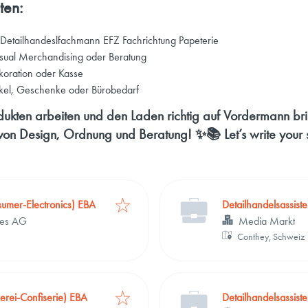
ten:
/ Detailhandeslfachmann EFZ Fachrichtung Papeterie
Visual Merchandising oder Beratung
ekoration oder Kasse
rtikel, Geschenke oder Bürobedarf
rodukten arbeiten und den Laden richtig auf Vordermann br
 von Design, Ordnung und Beratung! ✨📚 Let’s write your 
sumer-Electronics) EBA
Detailhandelsassist
ces AG
Media Markt
Conthey, Schweiz
kerei-Confiserie) EBA
Detailhandelsassis