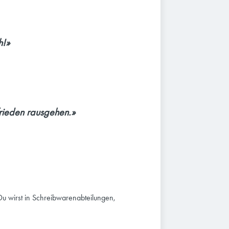
h!»
frieden rausgehen.»
u wirst in Schreibwarenabteilungen,