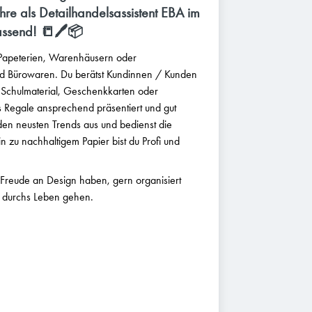
hre als Detailhandelsassistent EBA im
assend! 📒🖊️📦
n Papeterien, Warenhäusern oder
nd Bürowaren. Du berätst Kundinnen / Kunden
Schulmaterial, Geschenkkarten oder
ss Regale ansprechend präsentiert und gut
t den neusten Trends aus und bedienst die
in zu nachhaltigem Papier bist du Profi und
ie Freude an Design haben, gern organisiert
n durchs Leben gehen.