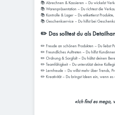
📚 Abrechnen & Kassieren – Du wickelst Verkäu
📚 Warenpräsentation – Du richtest die Verkauf
📚 Kontrolle & Lager – Du etikettierst Produkte
📚 Geschenkservice – Du hilfst bei Geschenk
✏️ Das solltest du als Detailha
✏️ Freude an schönen Produkten – Du liebst Pa
✏️ Freundliches Auftreten – Du hilfst Kundinne
✏️ Ordnung & Sorgfalt – Du hältst deinen Bere
✏️ Teamfähigkeit – Du unterstützt deine Kolle
✏️ Lernfreude – Du willst mehr über Trends, 
✏️ Kreativität – Du bringst Ideen ein, wenn es
«Ich find es mega,