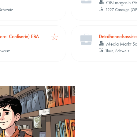
OBI magasin Ge
 Schweiz
1227 Carouge (GE
kerei-Confiserie) EBA
Detailhandelsassist
Media Markt S
chweiz
Thun, Schweiz